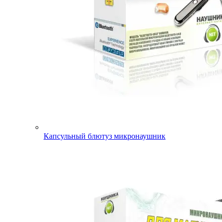
Капсульный блютуз микронаушник