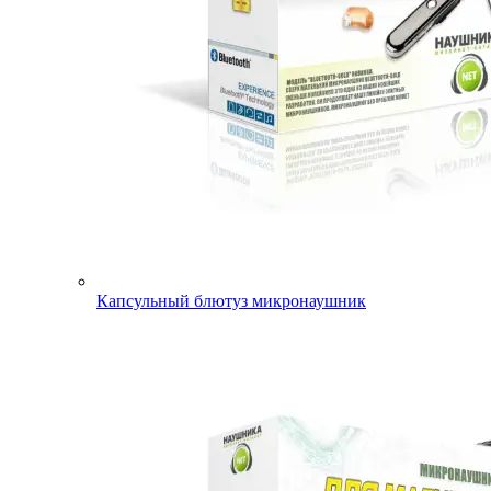
Капсульный блютуз микронаушник