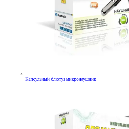
Капсульный блютуз микронаушник