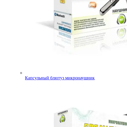
Капсульный блютуз микронаушник