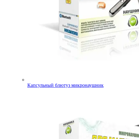
Капсульный блютуз микронаушник