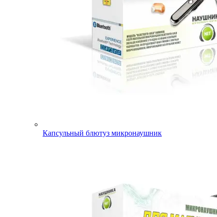
Капсульный блютуз микронаушник