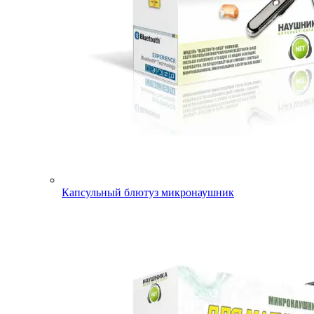
Капсульный блютуз микронаушник