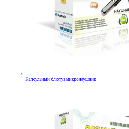
Капсульный блютуз микронаушник