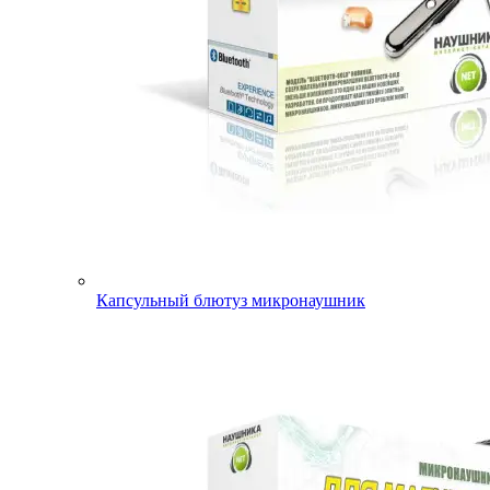
Капсульный блютуз микронаушник