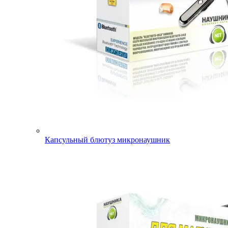
Капсульный блютуз микронаушник