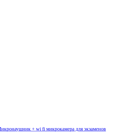
икронаушник + wi fi микрокамера для экзаменов