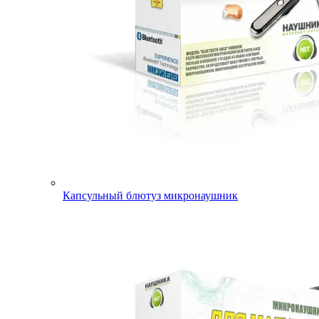
Капсульный блютуз микронаушник