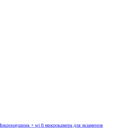
икронаушник + wi fi микрокамера для экзаменов