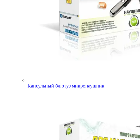
Капсульный блютуз микронаушник