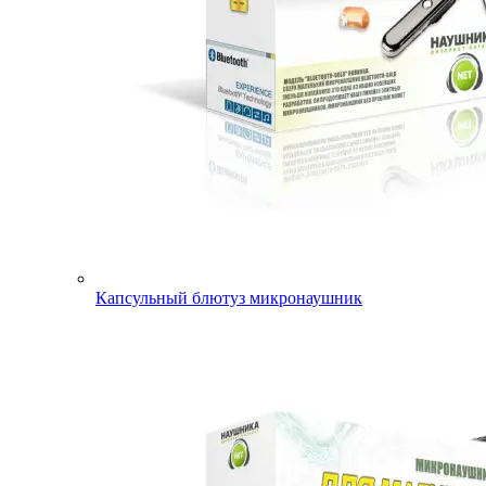
Капсульный блютуз микронаушник