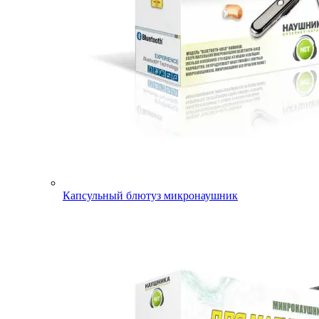
Капсульный блютуз микронаушник