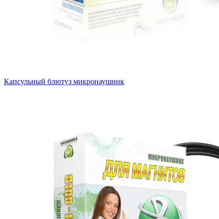
Капсульный блютуз микронаушник