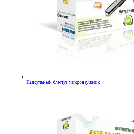
Капсульный блютуз микронаушник